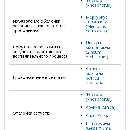
Фосфор
(Phosphorus)
.
Меркуриус
Изъязвление оболочки
корросивус
роговицы с наклонностью к
(Mercurius
прободению
corrosivus)
.
Цинкум
Помутнение роговицы в
металликум
результате длительного
(Zincum
воспалительного процесса
metallicum)
.
Арника
монтана
Кровоизлияние в сетчатки
(Arnica
montana)
.
Фосфор
(Phosphorus)
;
Арника (Arnica)
;
Отслойка сетчатки
Апис (Apis)
;
Гельземиум
(Gelsemium)
.