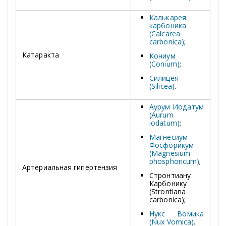
Калькарея
карбоника
(Calcarea
carbonica)
;
Катаракта
Кониум
(Conium)
;
Силицея
(Silicea)
.
Аурум Иодатум
(Aurum
iodatum)
;
Магнесиум
Фосфорикум
(Magnesium
phosphoricum)
;
Артериальная гипертензия
Стронтиану
Карбонику
(Strontiana
carbonica);
Нукс Вомика
(Nux Vomica)
.