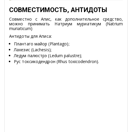
СОВМЕСТИМОСТЬ, АНТИДОТЫ
Совместно с Апис, как дополнительное средство,
можно принимать Натриум муриатикум (Natrium
muriaticum)
Антидоты для Аписа:
Плантаго майор (Plantago);
Лахезис (Lachesis);
Ледум палюстрэ (Ledum palustre);
Рус токсикодендрон (Rhus toxicodendron).