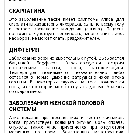
СКАРЛАТИНА
Это заболевание также имеет симптомы Аписа. Для
скарлатины характерны лихорадка, сыпь по всему телу
и острое воспаление миндалин (ангина). Пациент
постоянно чувствует сонливость, много спит либо,
наоборот, не может спать, раздражителен.
ДИФТЕРИЯ
Заболевание верхних дыхательных путей. Вызывается
бациллой Леффлера. Характеризуется острым
воспалением глотки, носа, интоксикацией.
Температура поднимается незначительно либо
остается в норме. Дыхание затруднено из-за отека
гортани. В некоторых случаях на теле появляется
сыпь, из-за которой можно спутать данную болезнь
со скарлатиной.
ЗАБОЛЕВАНИЯ ЖЕНСКОЙ ПОЛОВОЙ
СИСТЕМЫ
Апис показан при воспалениях и кистах яичников,
когда присутствует колющая жгучая боль справа,
опухоль. Также Апис применяется при отсутствии
месячных, во время болезненных менструациях.