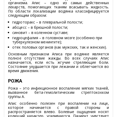
организма. Апис – одно из самых действенных
лекарств, помогающих тканям всасывать жидкость.
По области локализации водянка классифицируется
следующим образом:
гидроторакс – в плевральной полости;
абсцесс – в брюшной полости;
синовит – в коленном суставе;
гидроцефалия – в головном мозге (особенно при
туберкулезном менингите);
отек половых органов (как мужских, так и женских).
Основным признаком Аписа при водянке является
полное отсутствие жажды. Во всех случаях Апис
назначается, если есть жгучие стреляющие боли.
Состояние ухудшается при лежании и облегчается во
время движения.
РОЖА
Рожа – это инфекционное воспаление мягких тканей,
вызванное бета-гемолитическим стрептококком
группы A.
Апис особенно полезен при воспалении на лице,
которое начинается с правой стороны и
распространяется влево. Болевые ощущения носят
колющий характер, усиливаются. Пациент чувствует