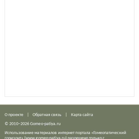
О проекте
Обратная связь
Карта сайта
© 2010–2026 Gomeo-patiya.ru
Использование материалов интернет портала «Гомеопатический
горизонт» (www.gomeo-patiya.ru) разрешено только с