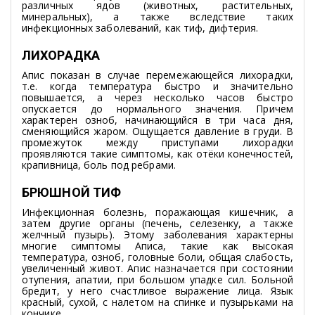
различных ядов (животных, растительных,
минеральных), а также вследствие таких
инфекционных заболеваний, как тиф, дифтерия.
ЛИХОРАДКА
Апис показан в случае перемежающейся лихорадки,
т.е. когда температура быстро и значительно
повышается, а через несколько часов быстро
опускается до нормального значения. Причем
характерен озноб, начинающийся в три часа дня,
сменяющийся жаром. Ощущается давление в груди. В
промежуток между приступами лихорадки
проявляются такие симптомы, как отёки конечностей,
крапивница, боль под ребрами.
БРЮШНОЙ ТИФ
Инфекционная болезнь, поражающая кишечник, а
затем другие органы (печень, селезенку, а также
желчный пузырь). Этому заболевания характерны
многие симптомы Аписа, такие как высокая
температура, озноб, головные боли, общая слабость,
увеличенный живот. Апис назначается при состоянии
отупения, апатии, при большом упадке сил. Больной
бредит, у него счастливое выражение лица. Язык
красный, сухой, с налетом на спинке и пузырьками на
кончике.