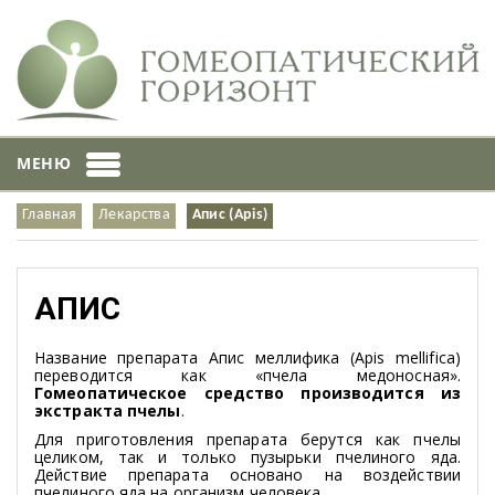
МЕНЮ
Главная
Лекарства
Апис (Apis)
АПИС
Название препарата Апис меллифика (Apis mellifica)
переводится как «пчела медоносная».
Гомеопатическое средство производится из
экстракта пчелы
.
Для приготовления препарата берутся как пчелы
целиком, так и только пузырьки пчелиного яда.
Действие препарата основано на воздействии
пчелиного яда на организм человека.