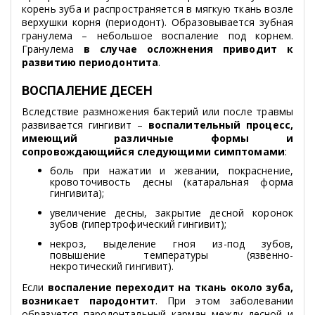
корень зуба и распространяется в мягкую ткань возле
верхушки корня (периодонт). Образовывается зубная
гранулема – небольшое воспаление под корнем.
Гранулема
в случае осложнения приводит к
развитию периодонтита
.
ВОСПАЛЕНИЕ ДЕСЕН
Вследствие размножения бактерий или после травмы
развивается гингивит –
воспалительный процесс,
имеющий различные формы и
сопровождающийся следующими симптомами
:
боль при нажатии и жевании, покраснение,
кровоточивость десны (катаральная форма
гингивита);
увеличение десны, закрытие десной коронок
зубов (гипертрофический гингивит);
некроз, выделение гноя из-под зубов,
повышение температуры (язвенно-
некротический гингивит).
Если
воспаление переходит на ткань около зуба,
возникает пародонтит
. При этом заболевании
образуется пародонтальный карман между десной и