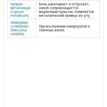
Купрум
Боль накатывает и отпускает,
металликум
озноб сопровождается
(Cuprum
медленным пульсом, появляется
metallicum)
металлический привкус во рту.
Меркуриус
солюбилис
При воспалении лимфоузлов и
(Mercurius
слюнных желез.
solubilis)