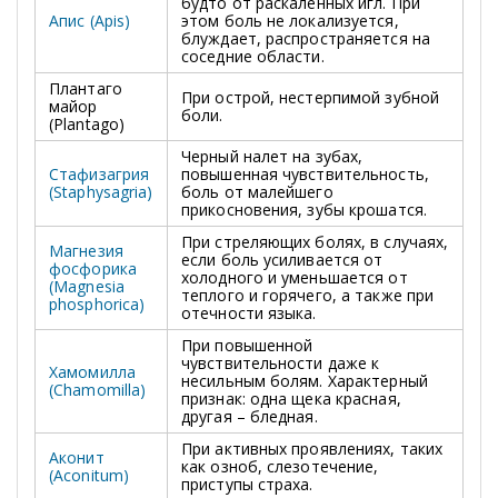
будто от раскаленных игл. При
Апис (Apis)
этом боль не локализуется,
блуждает, распространяется на
соседние области.
Плантаго
При острой, нестерпимой зубной
майор
боли.
(Plantago)
Черный налет на зубах,
Стафизагрия
повышенная чувствительность,
(Staphysagria)
боль от малейшего
прикосновения, зубы крошатся.
При стреляющих болях, в случаях,
Магнезия
если боль усиливается от
фосфорика
холодного и уменьшается от
(Magnesia
теплого и горячего, а также при
phosphorica)
отечности языка.
При повышенной
чувствительности даже к
Хамомилла
несильным болям. Характерный
(Chamomilla)
признак: одна щека красная,
другая – бледная.
При активных проявлениях, таких
Аконит
как озноб, слезотечение,
(Aconitum)
приступы страха.