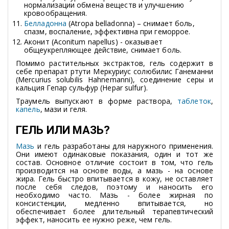
нормализации обмена веществ и улучшению
кровообращения.
Белладонна
(Atropa belladonna) – снимает боль,
спазм, воспаление, эффективна при геморрое.
Аконит (Aconitum napellus) - оказывает
общеукрепляющее действие, снимает боль.
Помимо растительных экстрактов, гель содержит в
себе препарат ртути Меркуриус солюбилис Ганеманни
(Mercurius solubilis Hahnemanni), соединение серы и
кальция Гепар сульфур (Hepar sulfur).
Траумель выпускают в форме раствора,
таблеток
,
капель
, мази и геля.
ГЕЛЬ ИЛИ МАЗЬ?
Мазь
и гель разработаны для наружного применения.
Они имеют одинаковые показания, один и тот же
состав. Основное отличие состоит в том, что гель
производится на основе воды, а мазь - на основе
жира. Гель быстро впитывается в кожу, не оставляет
после себя следов, поэтому и наносить его
необходимо часто. Мазь - более жирная по
консистенции, медленно впитывается, но
обеспечивает более длительный терапевтический
эффект, наносить ее нужно реже, чем гель.