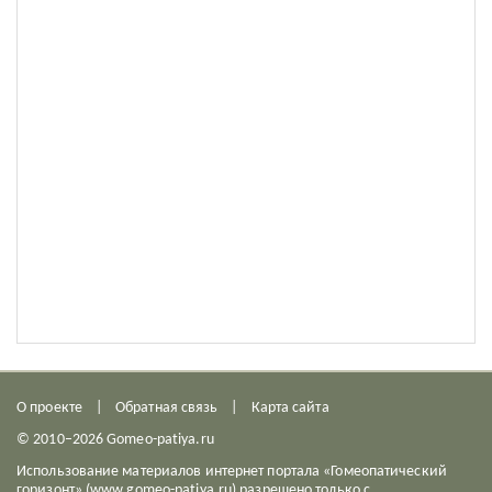
О проекте
Обратная связь
Карта сайта
© 2010–2026 Gomeo-patiya.ru
Использование материалов интернет портала «Гомеопатический
горизонт» (www.gomeo-patiya.ru) разрешено только с