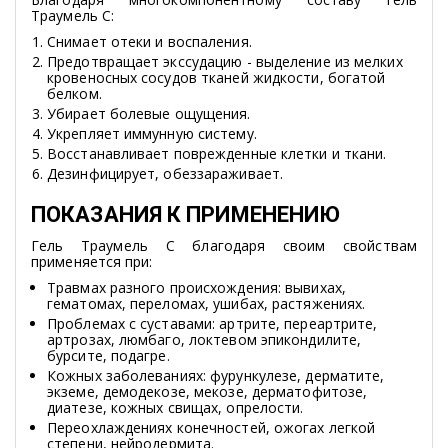
Траумель С:
Снимает отеки и воспаления.
Предотвращает экссудацию - выделение из мелких
кровеносных сосудов тканей жидкости, богатой
белком.
Убирает болевые ощущения.
Укрепляет иммунную систему.
Восстанавливает поврежденные клетки и ткани.
Дезинфицирует, обеззараживает.
ПОКАЗАНИЯ К ПРИМЕНЕНИЮ
Гель Траумель С благодаря своим свойствам
применяется при:
Травмах разного происхождения: вывихах,
гематомах, переломах, ушибах, растяжениях.
Проблемах с суставами: артрите, переартрите,
артрозах, люмбаго, локтевом эпикондилите,
бурсите, подагре.
Кожных заболеваниях: фурункулезе, дерматите,
экземе, демодекозе, мекозе, дерматофитозе,
диатезе, кожных свищах, опрелости.
Переохлаждениях конечностей, ожогах легкой
степени, нейродермита.