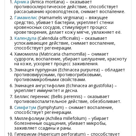
Арника
(Arnica montana) – оказывает
противосклеротическое действие, способствует
рассасыванию кровоподтеков, снимает воспаление.
Гамамелис
(Hamamelis virginiana) – вяжущее
средство, убивает бактерии, укрепляет стенки
кровеносных сосудов, стимулирует процесс
кроветворения, делает кожу мягче, увлажняет её.
Календула
(Calendula officinalis) – оказывает
успокаивающее действие, снимает воспаление,
способствует регенерации.
Хамомилла (Matricaria chamomilla) – снимает
судороги, воспаление, убирает шелушение, красноту
на коже, ускоряет процесс заживления.
Эхинацея пурпурная (Echinacea purpurea) – обладает
противовирусными, противогрибковыми,
противомикробными свойствами.
Эхинацея ангустифолия (Echinacea angustifolia) –
укрепляет иммунитет и десна.
Беллис переннис (Bellis perennis) – оказывает
противовоспалительное действие, обезболивает.
Симфитум
(Symphytum) – снимает воспаление,
способствует регенерации.
Миллефолиум (Achillea millefolium) – убирает
болезненные ощущения, убивает микробы,
заживляет ссадины и раны.
Гиперикум (Hypericum perforatum) – способствует