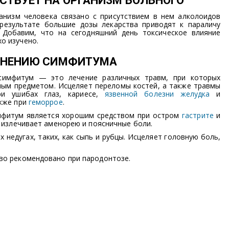
СТВУЕТ НА ОРГАНИЗМ БОЛЬНОГО
анизм человека связано с присутствием в нем алколоидов
 результате большие дозы лекарства приводят к параличу
 Добавим, что на сегодняшний день токсическое влияние
о изучено.
ЕНЕНИЮ СИМФИТУМА
симфитум — это лечение различных травм, при которых
пым предметом. Исцеляет переломы костей, а также травмы
ри ушибах глаз, кариесе,
язвенной болезни желудка
и
акже при
геморрое
.
мфитум является хорошим средством при остром
гастрите
и
, излечивает аменорею и поясничные боли.
недугах, таких, как сыпь и рубцы. Исцеляет головную боль,
во рекомендовано при пародонтозе.