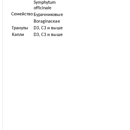
Symphytum
officinale
Семейство
Бурачниковые
Boraginaceae
Гранулы
D3, C3 и выше
Капли
D3, C3 и выше