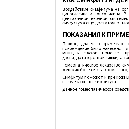
КАК СИМФИТУМ ДЕЙ
Воздействие симфитума на орг
циногласина и консолидина. В
центральной нервной системы.
симфитума еще достаточно плох
ПОКАЗАНИЯ К ПРИМ
Первое, для чего применяют 
повреждение было нанесено ту
мышц и связок. Помогает п
двенадцатиперстной кишки, а т
Гомеопатическое лекарство си
женских болезнях, а кроме того
Симфитум поможет и при кожных 
в том числе после коитуса.
Данное гомеопатическое средст