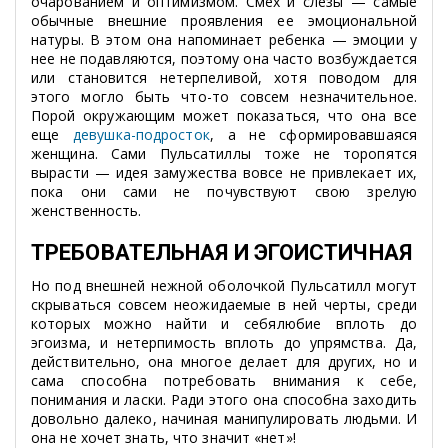
очарованием и оптимизмом. Смех и слезы — самые
обычные внешние проявления ее эмоциональной
натуры. В этом она напоминает ребенка — эмоции у
нее не подавляются, поэтому она часто возбуждается
или становится нетерпеливой, хотя поводом для
этого могло быть что-то совсем незначительное.
Порой окружающим может показаться, что она все
еще
девушка-подросток
, а не сформировавшаяся
женщина. Сами Пульсатиллы тоже не торопятся
вырасти — идея замужества вовсе не привлекает их,
пока они сами не почувствуют свою зрелую
женственность.
ТРЕБОВАТЕЛЬНАЯ И ЭГОИСТИЧНАЯ
Но под внешней нежной оболочкой Пульсатилл могут
скрываться совсем неожидаемые в ней черты, среди
которых можно найти и себялюбие вплоть до
эгоизма, и нетерпимость вплоть до упрямства. Да,
действительно, она многое делает для других, но и
сама способна потребовать внимания к себе,
понимания и ласки. Ради этого она способна заходить
довольно далеко, начиная манипулировать людьми. И
она не хочет знать, что значит «нет»!