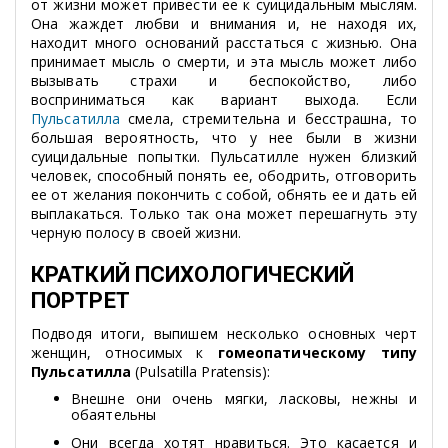
от жизни может привести ее к суицидальным мыслям.
Она жаждет любви и внимания и, не находя их,
находит много оснований расстаться с жизнью. Она
принимает мысль о смерти, и эта мысль может либо
вызывать страхи и беспокойство, либо
восприниматься как вариант выхода. Если
Пульсатилла
смела, стремительна и бесстрашна, то
большая вероятность, что у нее были в жизни
суицидальные попытки. Пульсатилле нужен близкий
человек, способный понять ее, ободрить, отговорить
ее от желания покончить с собой, обнять ее и дать ей
выплакаться. Только так она может перешагнуть эту
черную полосу в своей жизни.
КРАТКИЙ ПСИХОЛОГИЧЕСКИЙ
ПОРТРЕТ
Подводя итоги, выпишем несколько основных черт
женщин, относимых к
гомеопатическому типу
Пульсатилла
(Pulsatilla Pratensis):
Внешне они очень мягки, ласковы, нежны и
обаятельны
Они всегда хотят нравиться. Это касается и