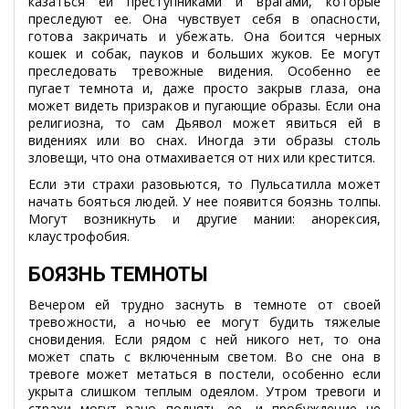
казаться ей преступниками и врагами, которые
преследуют ее. Она чувствует себя в опасности,
готова закричать и убежать. Она боится черных
кошек и собак, пауков и больших жуков. Ее могут
преследовать тревожные видения. Особенно ее
пугает темнота и, даже просто закрыв глаза, она
может видеть призраков и пугающие образы. Если она
религиозна, то сам Дьявол может явиться ей в
видениях или во снах. Иногда эти образы столь
зловещи, что она отмахивается от них или крестится.
Если эти страхи разовьются, то Пульсатилла может
начать бояться людей. У нее появится боязнь толпы.
Могут возникнуть и другие мании: анорексия,
клаустрофобия.
БОЯЗНЬ ТЕМНОТЫ
Вечером ей трудно заснуть в темноте от своей
тревожности, а ночью ее могут будить тяжелые
сновидения. Если рядом с ней никого нет, то она
может спать с включенным светом. Во сне она в
тревоге может метаться в постели, особенно если
укрыта слишком теплым одеялом. Утром тревоги и
страхи могут рано поднять ее, и пробуждение не