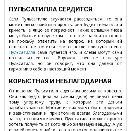
ПУЛЬСАТИЛЛА СЕРДИТСЯ
Если Пульсатилле случается рассердиться, то она
может легко прийти в ярость: она будет гневаться и
кричать, а лицо ее покраснеет. Такие вспышки гнева
могут быть и по пустякам — в ответ на чьи-то слова,
на просьбу ответить на вопрос, на который ей
отвечать не хочется. Часто после приступа гнева,
Пульсатилла
сама пугается его, и слезы могут сами
потечь из ее глаз. Впрочем, гнев не в натуре
Пульсатилл, но он говорит, что она далека от
гармонии в себе в настоящий момент.
КОРЫСТНАЯ И НЕБЛАГОДАРНАЯ
Отношение Пульсатилл к деньгам весьма легковесно.
Они как будто (или на самом деле) не знают цены
тому упорному труду, с которым эти деньги
зарабатываются. Многие из них могут быть жадными
и завистливыми и, при этом не всегда благодарными
за то, что они уже имеют. Пульсатилла может просто
хотеть получить от кого-либо желаемую вещицу. А уж
если ей повезло найти того, кто готов оплачивать все