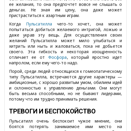
ее желания, то она предпочтет вовсе не слышать о
деньгах. Не зная им цену, она даже может
пристраститься к азартным играм.
Когда
Пульсатилла
чего-то хочет, она может
попытаться добиться желаемого интригой, ложью и
даже украв эту вещь. Для осуществления своих
желаний Пульсатилла может мило улыбаться и
хитрить или ныть и жаловаться, пока не добьется
своего. Эта гибкость и некоторая изощренность
отличает ее от
Фосфора
, который яростно идет
напролом, если ему чего-то надо.
Порой, среди людей относящихся к гомеопатическому
типу Пульсатилла, встречаются другие характеры —
амбициозные, с хорошо развитым умом, обилием идей
и склонностью к управлению деньгами. Они могут
быть весьма способными, но не бывают лидерами,
потому что им трудно принимать решения.
ТРЕВОГИ И БЕСПОКОЙСТВО
Пульсатилл очень беспокоит чужое мнение, они
боятся потерять занимаемое ими место на