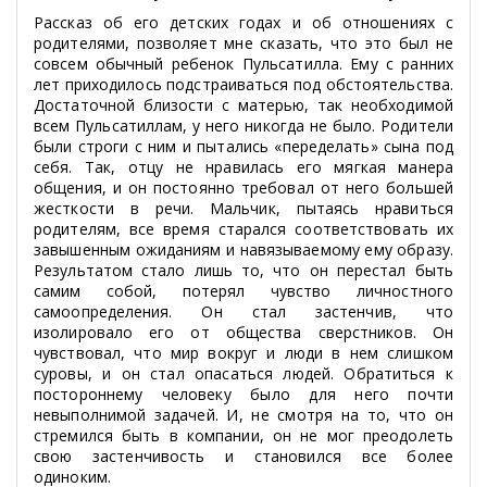
Рассказ об его детских годах и об отношениях с
родителями, позволяет мне сказать, что это был не
совсем обычный ребенок Пульсатилла. Ему с ранних
лет приходилось подстраиваться под обстоятельства.
Достаточной близости с матерью, так необходимой
всем Пульсатиллам, у него никогда не было. Родители
были строги с ним и пытались «переделать» сына под
себя. Так, отцу не нравилась его мягкая манера
общения, и он постоянно требовал от него большей
жесткости в речи. Мальчик, пытаясь нравиться
родителям, все время старался соответствовать их
завышенным ожиданиям и навязываемому ему образу.
Результатом стало лишь то, что он перестал быть
самим собой, потерял чувство личностного
самоопределения. Он стал застенчив, что
изолировало его от общества сверстников. Он
чувствовал, что мир вокруг и люди в нем слишком
суровы, и он стал опасаться людей. Обратиться к
постороннему человеку было для него почти
невыполнимой задачей. И, не смотря на то, что он
стремился быть в компании, он не мог преодолеть
свою застенчивость и становился все более
одиноким.