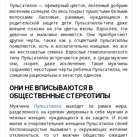
Пульсатилла — эфемерный цветок, лелеемый добрым
весенним солнцем. Он весь покрыт пушистыми белыми
волосками. Ласковые, ранимые, нуждающиеся в
родительской защите дети Пульсатилла-типа даже
внешне похожи на эти цветы весны. Взрослея, эти
девочки и мальчики меняются. Они приобретают
другие черты, также как у отцветшей пульсатиллы
появляются, хоть и восхитительно изящные, но все
же жестковатые семена. Взрослые гомеопатического
типа Пульсатилла встречаются реже, а среди мужчин
они, скорее, даже исключение. Такие мужчины
сохраняют некоторые черты ребенка Пульсатилла, не
слишком рациональны и зачастую одиноки.
ОНИ НЕ ВПИСЫВАЮТСЯ В
ОБЩЕСТВЕННЫЕ СТЕРЕОТИПЫ
Мужчина
Пульсатилла
выходит за рамки мира,
разделенного на крепких уверенных в себе мужчин и
нежных женщин, нуждающихся в их защите. И если
милая и очаровательная женщина Пульсатилла своей
беспомощностью вызывает у окружающих желание
откликнуться, то от мужчин общество ожидает