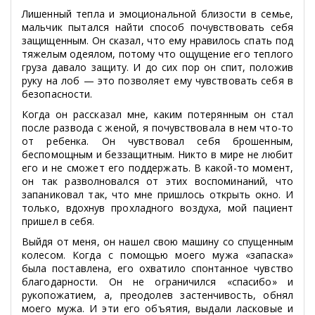
Лишенный тепла и эмоциональной близости в семье,
мальчик пытался найти способ почувствовать себя
защищенным. Он сказал, что ему нравилось спать под
тяжелым одеялом, потому что ощущение его теплого
груза давало защиту. И до сих пор он спит, положив
руку на лоб — это позволяет ему чувствовать себя в
безопасности.
Когда он рассказал мне, каким потерянным он стал
после развода с женой, я почувствовала в нем что-то
от ребенка. Он чувствовал себя брошенным,
беспомощным и беззащитным. Никто в мире не любит
его и не сможет его поддержать. В какой-то момент,
он так разволновался от этих воспоминаний, что
запаниковал так, что мне пришлось открыть окно. И
только, вдохнув прохладного воздуха, мой пациент
пришел в себя.
Выйдя от меня, он нашел свою машину со спущенным
колесом. Когда с помощью моего мужа «запаска»
была поставлена, его охватило спонтанное чувство
благодарности. Он не ограничился «спасибо» и
рукопожатием, а, преодолев застенчивость, обнял
моего мужа. И эти его объятия, выдали ласковые и