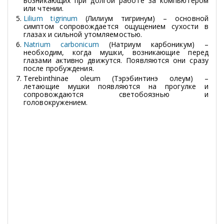
возникающих при долгой работе за компьютером
или чтении.
Lilium tigrinum
(Лилиум тигринум) – основной
симптом сопровождается ощущением сухости в
глазах и сильной утомляемостью.
Natrium carbonicum
(Натриум карбоникум) –
необходим, когда мушки, возникающие перед
глазами активно движутся. Появляются они сразу
после пробуждения.
Terebinthinae oleum (Тэрэбинтинэ олеум) –
летающие мушки появляются на прогулке и
сопровождаются светобоязнью и
головокружением.