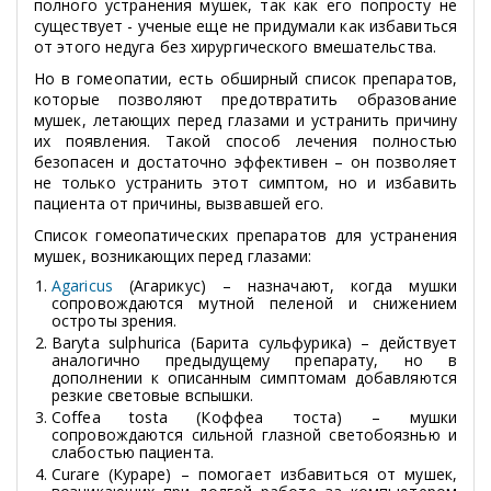
полного устранения мушек, так как его попросту не
существует - ученые еще не придумали как избавиться
от этого недуга без хирургического вмешательства.
Но в гомеопатии, есть обширный список препаратов,
которые позволяют предотвратить образование
мушек, летающих перед глазами и устранить причину
их появления. Такой способ лечения полностью
безопасен и достаточно эффективен – он позволяет
не только устранить этот симптом, но и избавить
пациента от причины, вызвавшей его.
Список гомеопатических препаратов для устранения
мушек, возникающих перед глазами:
Agaricus
(Агарикус) – назначают, когда мушки
сопровождаются мутной пеленой и снижением
остроты зрения.
Baryta sulphurica (Барита сульфурика) – действует
аналогично предыдущему препарату, но в
дополнении к описанным симптомам добавляются
резкие световые вспышки.
Coffea tosta (Коффеа тоста) – мушки
сопровождаются сильной глазной светобоязнью и
слабостью пациента.
Curare (Кураре) – помогает избавиться от мушек,