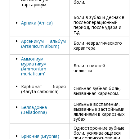
боли.
тартарикум
Боли в зубах и деснах в
послеоперационный
Арника (Arnica)
период, после удара и
т.д.
Арсеникум альбум
Боли невралгического
(Arsenicum album)
характера.
Аммониум
муриатикум
Боли в нижней
(Ammonium
челюсти.
muriaticum)
Карбонат бария
Сильная зубная боль,
(Baryta carbonica)
вызванная кариесом.
Сильные воспаления,
Белладонна
вызванные застойными
(Belladonna)
явлениями в кариозных
зубах.
Односторонние зубные
боли, усиливающиеся
Бриония (Bryonia)
при соприкосновении