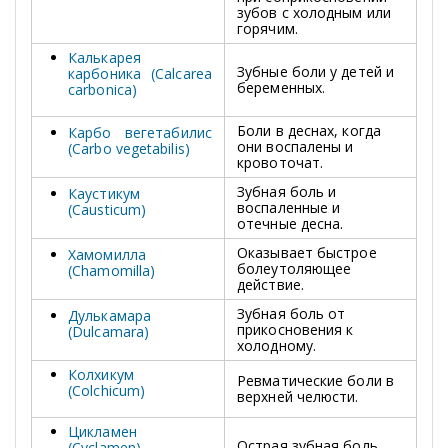
зубов с холодным или
горячим.
Калькарея
Зубные боли у детей и
карбоника (Calcarea
беременных.
carbonica)
Боли в деснах, когда
Карбо вегетабилис
они воспалены и
(Carbo vegetabilis)
кровоточат.
Зубная боль и
Каустикум
воспаленные и
(Causticum)
отечные десна.
Оказывает быстрое
Хамомилла
болеутоляющее
(Chamomilla)
действие.
Зубная боль от
Дулькамара
прикосновения к
(Dulcamara)
холодному.
Колхикум
Ревматические боли в
(Colchicum)
верхней челюсти.
Цикламен
Острая зубная боль.
(Cyclamen)