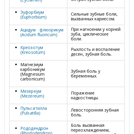
Эуфорбиум
Сильные зубные боли,
(Euphorbium)
вызванных кариесом.
При нагноении у корней
Ацидум флюорикум
зуба, циклические
(Acidum fluoricum)
боли.
Креозотум
Рыхлость и воспаление
(Kreosotum)
десен, зубная боль.
Магнезиум
карбоникум
Зубная боль у
(Magnesium
беременных.
carbonicum)
Мезереум
Поражение
(Mezereum)
надкостницы.
Пульсатилла
Левосторонняя зубная
(Pulsatilla)
боль.
Боль вызванная
Рододендрон
переохлаждением,
(Rhododendron)