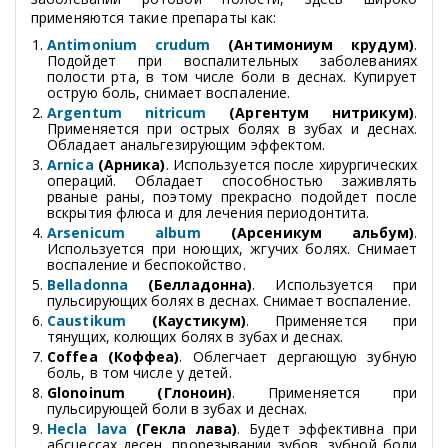
применяются такие препараты как:
Antimonium crudum
(Антимониум крудум)
.
Подойдет при воспалительных заболеваниях
полости рта, в том числе боли в деснах. Купирует
острую боль, снимает воспаление.
Argentum nitricum
(Аргентум нитрикум)
.
Применяется при острых болях в зубах и деснах.
Обладает анальгезирующим эффектом.
Arnica
(Арника)
. Используется после хирургических
операций. Обладает способностью заживлять
рваные раны, поэтому прекрасно подойдет после
вскрытия флюса и для лечения периодонтита.
Arsenicum album
(Арсеникум альбум)
.
Используется при ноющих, жгучих болях. Снимает
воспаление и беспокойство.
Belladonna
(Белладонна)
. Используется при
пульсирующих болях в деснах. Снимает воспаление.
Caustikum
(Каустикум)
. Применяется при
тянущих, колющих болях в зубах и деснах.
Coffea (Коффеа)
. Облегчает дергающую зубную
боль, в том числе у детей.
Glonoinum (Глоноин)
. Применяется при
пульсирующей боли в зубах и деснах.
Hecla lava
(Гекла лава)
. Будет эффективна при
абсцессах десен, прорезывании зубов, зубной боли