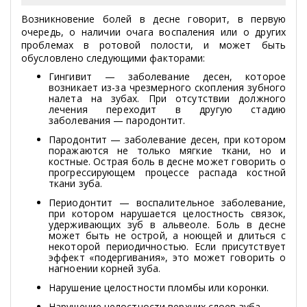
Возникновение болей в десне говорит, в первую
очередь, о наличии очага воспаления или о других
проблемах в ротовой полости, и может быть
обусловлено следующими факторами:
Гингивит — заболевание десен, которое
возникает из-за чрезмерного скопления зубного
налета на зубах. При отсутствии должного
лечения переходит в другую стадию
заболевания — пародонтит.
Пародонтит — заболевание десен, при котором
поражаются не только мягкие ткани, но и
костные. Острая боль в десне может говорить о
прогрессирующем процессе распада костной
ткани зуба.
Периодонтит — воспалительное заболевание,
при котором нарушается целостность связок,
удерживающих зуб в альвеоле. Боль в десне
может быть не острой, а ноющей и длиться с
некоторой периодичностью. Если присутствует
эффект «подергивания», это может говорить о
нагноении корней зуба.
Нарушение целостности пломбы или коронки.
Нарушение целостности верхних слоев зуба.