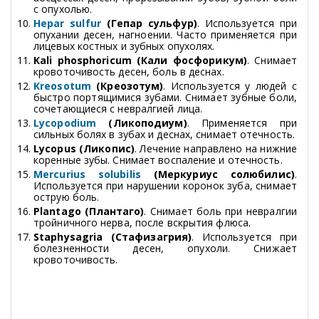
с опухолью.
Hepar sulfur
(Гепар сульфур)
. Используется при
опухании десен, нагноении. Часто применяется при
лицевых костных и зубных опухолях.
Kali phosphoricum (Кали фосфорикум)
. Снимает
кровоточивость десен, боль в деснах.
Kreosotum
(Креозотум)
. Используется у людей с
быстро портящимися зубами. Снимает зубные боли,
сочетающиеся с невралгией лица.
Lycopodium
(Ликоподиум)
. Применяется при
сильных болях в зубах и деснах, снимает отечность.
Lycopus (Ликопис)
. Лечение направлено на нижние
коренные зубы. Снимает воспаление и отечность.
Mercurius solubilis
(Меркуриус солюбилис)
.
Используется при нарушении коронок зуба, снимает
острую боль.
Plantago (Плантаго)
. Снимает боль при невралгии
тройничного нерва, после вскрытия флюса.
Staphysagria (Стафизагрия)
. Используется при
болезненности десен, опухоли. Снижает
кровоточивость.