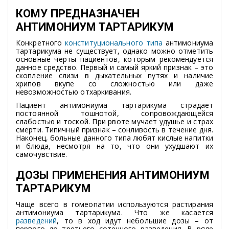
КОМУ ПРЕДНАЗНАЧЕН
АНТИМОНИУМ ТАРТАРИКУМ
Конкретного
конституционального типа
антимониума
тартарикума не существует, однако можно отметить
основные черты пациентов, которым рекомендуется
данное средство. Первый и самый яркий признак – это
скопление слизи в дыхательных путях и наличие
хрипов вкупе со сложностью или даже
невозможностью отхаркивания.
Пациент антимониума тартарикума страдает
постоянной тошнотой, сопровождающейся
слабостью и тоской. При рвоте мучает удушье и страх
смерти. Типичный признак – сонливость в течение дня.
Наконец, больные данного типа любят кислые напитки
и блюда, несмотря на то, что они ухудшают их
самочувствие.
ДОЗЫ ПРИМЕНЕНИЯ АНТИМОНИУМ
ТАРТАРИКУМ
Чаще всего в гомеопатии используются растирания
антимониума тартарикума. Что же касается
разведений
, то в ход идут небольшие дозы – от
первого до третьего сотенного разведения. В ряде