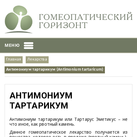
МЕНЮ
Главная
Лекарства
Антимониум тартарикум (Antimonium tartaricum)
АНТИМОНИУМ
ТАРТАРИКУМ
Антимониум тартарикум или Тартарус Эметикус – не
что иное, как рвотный камень.
Данное гомеопатическое лекарство получается из
вещества, которое есть в продаже (рвотный камень),