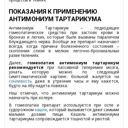
ПОКАЗАНИЯ К ПРИМЕНЕНИЮ
АНТИМОНИУМ ТАРТАРИКУМА
Антимониум Тартарикум – подходящее
гомеопатическое средство при застоях крови в
бронхах и легких, которые были вызваны параличом
блуждающего нерва. Вообще же препарат назначают
всегда, когда причина болезненного состояния –
скопления слизи в мелких легочно-бронхиальных
разветвлениях.
Далее,
гомеопатия антимониум тартарикум
рекомендуется
при пассивной гиперемии мозга,
узнать которую можно по следующей
симптоматической картине: больной жалуется на
сонливость
даже в утренние часы и ему кажется,
будто на лбу надета повязка.
Нэш отмечал, что антимониум тартарикум можно
назначать при холере.
В гомеопатии препарат используется при оспе и
судорожном
кашле
, который вызывается даже самыми
малыми дозами пищи. Кашель антимониума
тартарикума сопровождается тошнотой и рвотой.