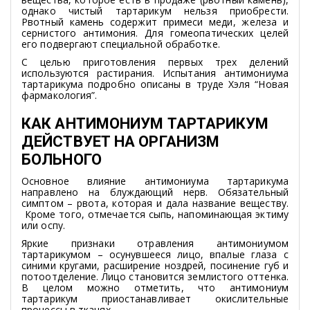
однако чистый тартарикум нельзя приобрести.
Рвотный камень содержит примеси меди, железа и
сернистого антимония. Для гомеопатических целей
его подвергают специальной обработке.
С целью приготовления первых трех делений
используются растирания. Испытания антимониума
тартарикума подробно описаны в труде Хэля “Новая
фармакология”.
КАК АНТИМОНИУМ ТАРТАРИКУМ
ДЕЙСТВУЕТ НА ОРГАНИЗМ
БОЛЬНОГО
Основное влияние антимониума тартарикума
направлено на блуждающий нерв. Обязательный
симптом – рвота, которая и дала название веществу.
Кроме того, отмечается сыпь, напоминающая эктиму
или оспу.
Яркие признаки отравления антимониумом
тартарикумом – осунувшееся лицо, впалые глаза с
синими кругами, расширение ноздрей, посинение губ и
потоотделение. Лицо становится землистого оттенка.
В целом можно отметить, что антимониум
тартарикум приостанавливает окислительные
процессы в тканях.