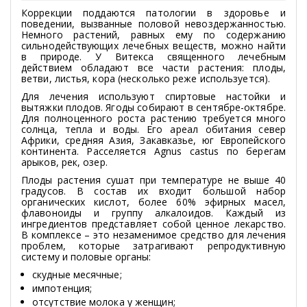
Коррекции поддаются патологии в здоровье и
поведении, вызванные половой невоздержанностью.
Немного растений, равных ему по содержанию
сильнодействующих лечебных веществ, можно найти
в природе. У Витекса священного лечебным
действием обладают все части растения: плоды,
ветви, листья, кора (несколько реже используется).
Для лечения используют спиртовые настойки и
вытяжки плодов. Ягоды собирают в сентябре-октябре.
Для полноценного роста растению требуется много
солнца, тепла и воды. Его ареал обитания север
Африки, средняя Азия, Закавказье, юг Европейского
континента. Расселяется Agnus castus по берегам
арыков, рек, озер.
Плоды растения сушат при температуре не выше 40
градусов. В состав их входит большой набор
органических кислот, более 60% эфирных масел,
флавоноиды и группу алкалоидов. Каждый из
ингредиентов представляет собой ценное лекарство.
В комплексе – это незаменимое средство для лечения
проблем, которые затрагивают репродуктивную
систему и половые органы:
скудные месячные;
импотенция;
отсутствие молока у женщин;