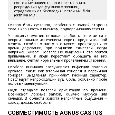
состояние пациента, но и восстановить
репродуктивную функцию у женщин,
страдающих от бесплодия. Источник: flickr
(drshilva MD).
Острая боль суставов, особенно с правой стороны
тела. Склонность к вывихам, подворачиванию ступни.
У пожилых мужчин половая слабость сочетается с
непроизвольным истечением секрета предстательной
железы. Особенно часто это может происходить во
время дефекации, при поднятии тяжестей, когда
напряжен живот. Постепенно выделения становятся
привычными, и люди перестают обращать на них
внимание, считая нормальным проявлением старения.
Особого внимания заслуживают инфекции половых
органов, такие как вторичная гонорея и первичная
гонорея. Выделения принимают гнойный характер.
Преследует непроходящий зуд, боль, особенно после
половых манипуляций.
Люди страдают потерей ориентации во времени.
Возникают ложные запахи, обычно мускуса или
селедки. В области живота неприятные ощущения –
холод, дрожь, слабость.
СОВМЕСТИМОСТЬ AGNUS CASTUS