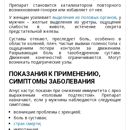
Препарат становится катализатором повторного
возникновения гонореи или избавляет от нее.
У женщин усиливает
выделения из половых органов
, у
мужчин – желтые выделения из уретры, ощущение
слабости в животе, истечение секрета
предстательной железы.
Суставы отекают, преследует боль, особенно в
области коленей, плеч. Частые вывихи голеностопа с
ощущением потери контроля за движением.
Разрывающая боль в тазобедренном суставе.
Движения конечностей ограничиваются. Могут
возникать подагрические узлы.
ПОКАЗАНИЯ К ПРИМЕНЕНИЮ,
СИМПТОМЫ ЗАБОЛЕВАНИЯ
Агнус кастус показан при снижении иммунитета с ярко
выраженным «половым подтекстом». Препарат
назначают, если у мужчины наблюдаются следующие
симптомы:
возникшие проблемы с эрекцией;
боль в суставах;
страх смерти
;
импотенция;